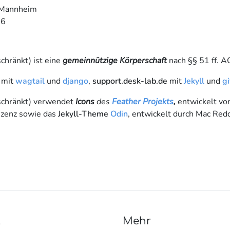
t Mannheim
66
chränkt) ist eine
gemeinnützige Körperschaft
nach §§ 51 ff. A
mit
wagtail
und
django
,
support.desk-lab.de
mit
Jekyll
und
g
schränkt) verwendet
Icons
des
Feather Projekts
,
entwickelt vo
Lizenz sowie das
Jekyll-Theme
Odin
, entwickelt durch Mac Redd
t
Mehr