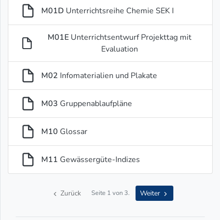
M01D
Unterrichtsreihe Chemie SEK I
M01E
Unterrichtsentwurf Projekttag mit
Evaluation
M02
Infomaterialien und Plakate
M03
Gruppenablaufpläne
M10
Glossar
M11
Gewässergüte-Indizes
Zurück
Weiter
Seite 1 von 3.